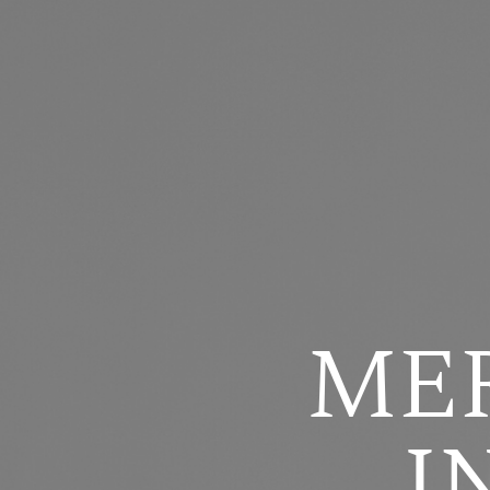
MER
I