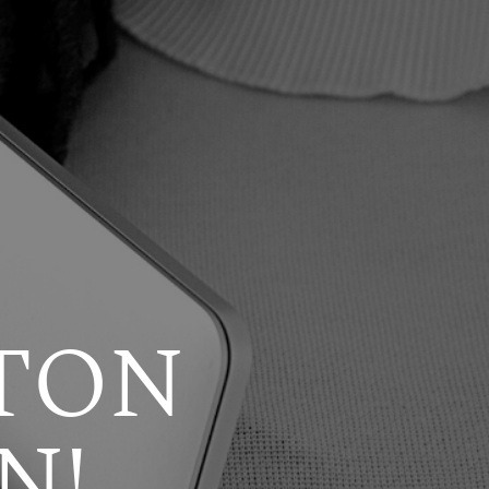
 TON
N!