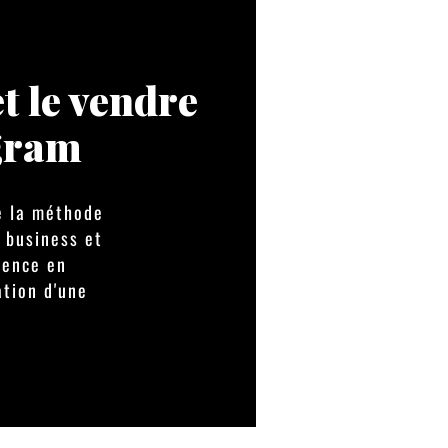
et le vendre
agram
e la méthode
 business et
tence en
tion d'une