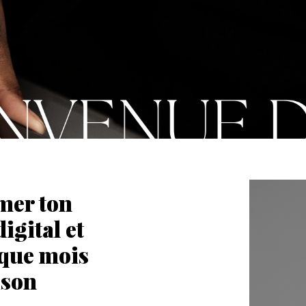
mer ton
igital et
aque mois
ison