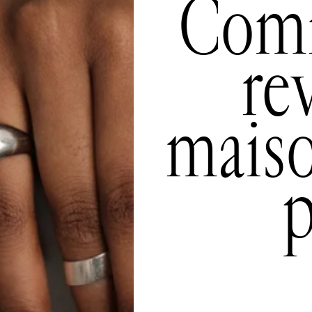
Comm
re
maiso
p