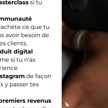
sterclass
si tu
communauté
 achète ce que tu
s avoir besoin de
es clients.
duit digital
me si tu n’as
ience.
nstagram
de façon
ns y passer tes
 premiers revenus