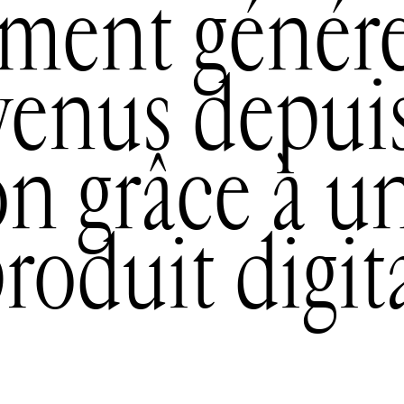
ent génére
venus depuis
n grâce à un
roduit digit