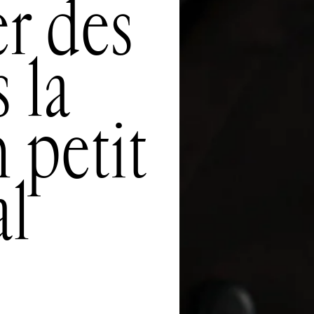
r des
 la
 petit
al