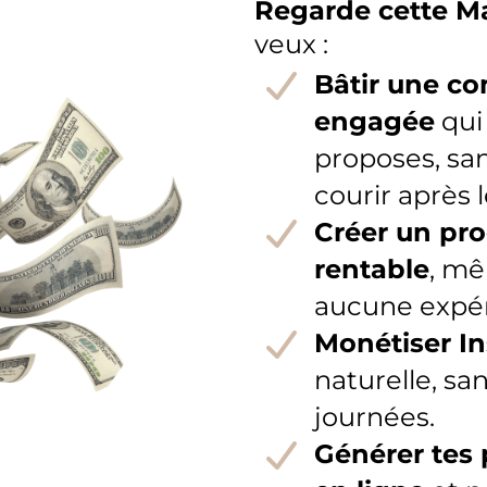
Regarde cette Ma
veux :
Bâtir une 
engagée
qui
proposes, san
courir après l
Créer un pro
rentable
, mê
aucune expér
Monétiser I
naturelle, sa
journées.
Générer tes